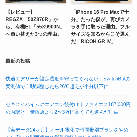
【レビュー】
「iPhone 16 Pro Maxで十
REGZA「50Z870R」か
分」だった僕が、再びカメ
ら、有機EL「55X9900N」
ラを手に取った理由。フル
へ買い替えた3つの理由。
サイズを知るからこそ選ん
だ「RICOH GR IV」
最近の投稿
快適エアリーが設定温度を守ってくれない｜SwitchBotの
実測値で自動調整したら26℃超えが半分以下に
セキスイハイムのエアコン後付け｜ファミエス187,000円
の内訳と、量販店より2〜3万円高くても選んだ理由
【実データ24ヶ月】オール電化で時間帯別プランをやめ