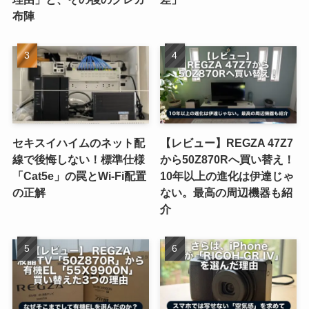
布陣
セキスイハイムのネット配
【レビュー】REGZA 47Z7
線で後悔しない！標準仕様
から50Z870Rへ買い替え！
「Cat5e」の罠とWi-Fi配置
10年以上の進化は伊達じゃ
の正解
ない。最高の周辺機器も紹
介