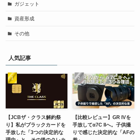
ガジェット
資産形成
その他
人気記事
【JCBザ・クラス解約祭
【比較レビュー】GR IVを
り】私がブラックカードを
手放してα7C IIへ。子供撮
手放した「3つの決定的な
りで感じた決定的な「AFの
理由」と、その後のクレカ
差」