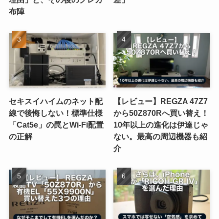
布陣
セキスイハイムのネット配
【レビュー】REGZA 47Z7
線で後悔しない！標準仕様
から50Z870Rへ買い替え！
「Cat5e」の罠とWi-Fi配置
10年以上の進化は伊達じゃ
の正解
ない。最高の周辺機器も紹
介