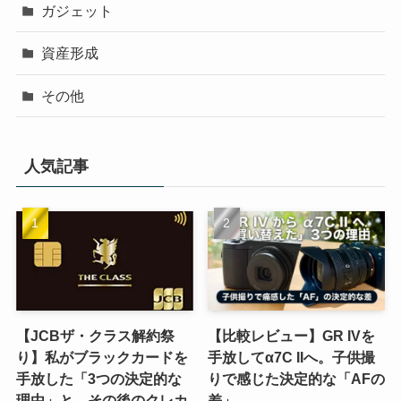
ガジェット
資産形成
その他
人気記事
【JCBザ・クラス解約祭
【比較レビュー】GR IVを
り】私がブラックカードを
手放してα7C IIへ。子供撮
手放した「3つの決定的な
りで感じた決定的な「AFの
理由」と、その後のクレカ
差」