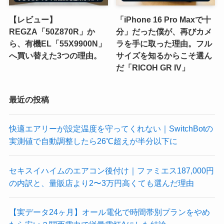
【レビュー】
「iPhone 16 Pro Maxで十
REGZA「50Z870R」か
分」だった僕が、再びカメ
ら、有機EL「55X9900N」
ラを手に取った理由。フル
へ買い替えた3つの理由。
サイズを知るからこそ選ん
だ「RICOH GR IV」
最近の投稿
快適エアリーが設定温度を守ってくれない｜SwitchBotの
実測値で自動調整したら26℃超えが半分以下に
セキスイハイムのエアコン後付け｜ファミエス187,000円
の内訳と、量販店より2〜3万円高くても選んだ理由
【実データ24ヶ月】オール電化で時間帯別プランをやめ