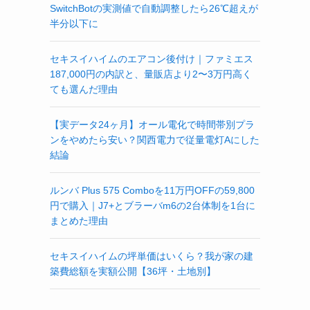
SwitchBotの実測値で自動調整したら26℃超えが
半分以下に
セキスイハイムのエアコン後付け｜ファミエス
187,000円の内訳と、量販店より2〜3万円高く
ても選んだ理由
【実データ24ヶ月】オール電化で時間帯別プラ
ンをやめたら安い？関西電力で従量電灯Aにした
結論
ルンバ Plus 575 Comboを11万円OFFの59,800
円で購入｜J7+とブラーバm6の2台体制を1台に
まとめた理由
セキスイハイムの坪単価はいくら？我が家の建
築費総額を実額公開【36坪・土地別】