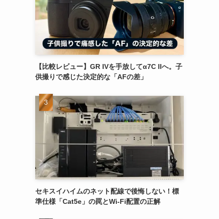
【比較レビュー】GR IVを手放してα7C IIへ。子
供撮りで感じた決定的な「AFの差」
セキスイハイムのネット配線で後悔しない！標
準仕様「Cat5e」の罠とWi-Fi配置の正解