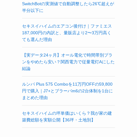
SwitchBotの実測値で自動調整したら26℃超えが
半分以下に
セキスイハイムのエアコン後付け｜ファミエス
187,000円の内訳と、量販店より2〜3万円高く
ても選んだ理由
【実データ24ヶ月】オール電化で時間帯別プラ
ンをやめたら安い？関西電力で従量電灯Aにした
結論
ルンバ Plus 575 Comboを11万円OFFの59,800
円で購入｜J7+とブラーバm6の2台体制を1台に
まとめた理由
セキスイハイムの坪単価はいくら？我が家の建
築費総額を実額公開【36坪・土地別】