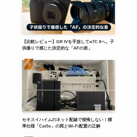
【比較レビュー】GR IVを手放してα7C IIへ。子
供撮りで感じた決定的な「AFの差」
セキスイハイムのネット配線で後悔しない！標
準仕様「Cat5e」の罠とWi-Fi配置の正解