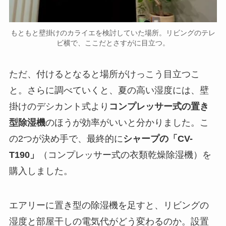
もともと壁掛けのカライエを検討していた場所。リビングのテレ
ビ横で、ここだとさすがに目立つ。
ただ、付けるとなると場所がけっこう目立つこ
と。さらに調べていくと、夏の高い湿度には、壁
掛けのデシカント式より
コンプレッサー式の置き
型除湿機
のほうが効率がいいと分かりました。こ
の2つが決め手で、最終的に
シャープの「CV-
T190」
（コンプレッサー式の衣類乾燥除湿機）を
購入しました。
エアリーに置き型の除湿機を足すと、リビングの
湿度と部屋干しの電気代がどう変わるのか。設置