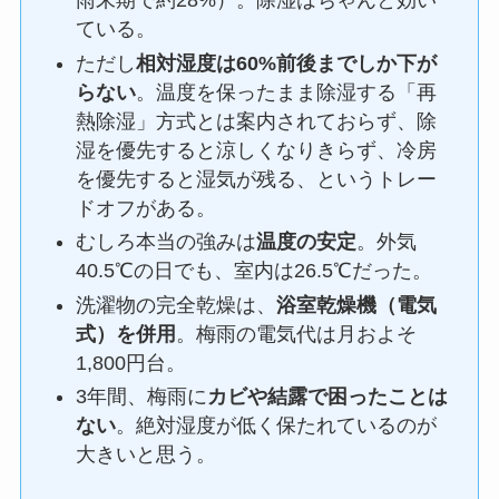
雨末期で約28%）。除湿はちゃんと効い
ている。
ただし
相対湿度は60%前後までしか下が
らない
。温度を保ったまま除湿する「再
熱除湿」方式とは案内されておらず、除
湿を優先すると涼しくなりきらず、冷房
を優先すると湿気が残る、というトレー
ドオフがある。
むしろ本当の強みは
温度の安定
。外気
40.5℃の日でも、室内は26.5℃だった。
洗濯物の完全乾燥は、
浴室乾燥機（電気
式）を併用
。梅雨の電気代は月およそ
1,800円台。
3年間、梅雨に
カビや結露で困ったことは
ない
。絶対湿度が低く保たれているのが
大きいと思う。