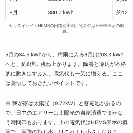
8月
380.7 kWh
約12,
セキスイハイムHEMSの回路別実測。電気代はHEMS表示の概
算。
5月の34.5 kWhから、梅雨に入る6月は203.3 kWh
へと、約6倍に跳ね上がります。除湿と冷房が本格
的に動き出すぶん、電気代も一気に増える。ここ
は覚悟しておきたいポイントです。
※ 我が家は太陽光（9.72kW）と蓄電池があるの
で、日中のエアリーは太陽光の自家消費でまかな
う時間帯もあります。上の電気代はHEMS表示の概
算で、実際の持ち出しはこれより小さくなりま