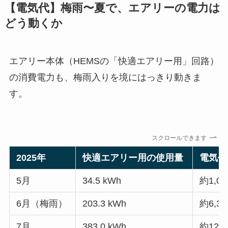
【電気代】梅雨〜夏で、エアリーの電力は
どう動くか
エアリー本体（HEMSの「快適エアリー用」回路）
の消費電力も、梅雨入りを境にはっきり動きま
す。
スクロールできます
2025年
快適エアリー用の使用量
電気代
5月
34.5 kWh
約1,0
6月（梅雨）
203.3 kWh
約6,3
7月
383.0 kWh
約12,