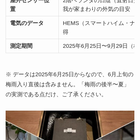
屋外センサー位
2階ベランダの日陰（直射日
置
我が家まわりの外気の目安
電気のデータ
HEMS（スマートハイム・ナ
得
測定期間
2025年6月25日〜9月29日
※ データは2025年6月25日からなので、6月上旬の
梅雨入り直後は含みません。「梅雨の後半〜夏」
の実測である点だけ、ご了承ください。