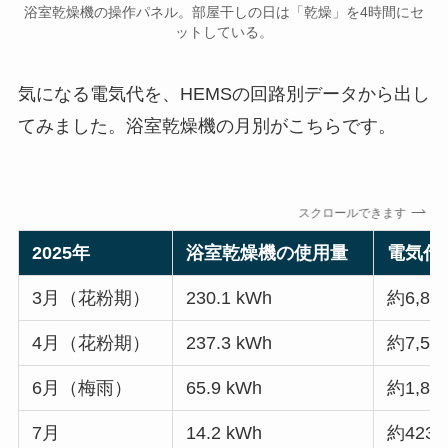
浴室乾燥機の操作パネル。部屋干しの日は「乾燥」を4時間にセ
ットしている。
気になる電気代を、HEMSの回路別データから出し
てみました。浴室乾燥機の月別がこちらです。
スクロールできます
2025年
浴室乾燥機の使用量
電気代
3月（花粉期）
230.1 kWh
約6,87
4月（花粉期）
237.3 kWh
約7,56
6月（梅雨）
65.9 kWh
約1,85
7月
14.2 kWh
約423