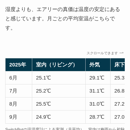
湿度よりも、エアリーの真価は温度の安定にある
と感じています。月ごとの平均室温がこちらで
す。
スクロールできます
2025年
室内（リビング）
外気
床下
6月
25.1℃
29.1℃
25.3℃
7月
25.2℃
31.1℃
26.8℃
8月
25.5℃
31.0℃
27.2℃
9月
24.9℃
28.7℃
27.0℃
SwitchBotの温湿度計による実測（月平均）。室内は梅雨から初秋