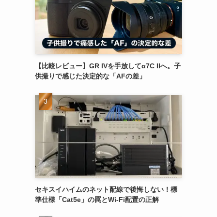
【比較レビュー】GR IVを手放してα7C IIへ。子
供撮りで感じた決定的な「AFの差」
セキスイハイムのネット配線で後悔しない！標
準仕様「Cat5e」の罠とWi-Fi配置の正解