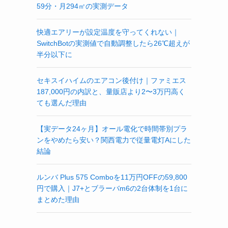
59分・月294㎡の実測データ
快適エアリーが設定温度を守ってくれない｜
SwitchBotの実測値で自動調整したら26℃超えが
半分以下に
セキスイハイムのエアコン後付け｜ファミエス
187,000円の内訳と、量販店より2〜3万円高く
ても選んだ理由
【実データ24ヶ月】オール電化で時間帯別プラ
ンをやめたら安い？関西電力で従量電灯Aにした
結論
ルンバ Plus 575 Comboを11万円OFFの59,800
円で購入｜J7+とブラーバm6の2台体制を1台に
まとめた理由