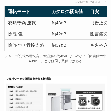
スクロールできます
運転モード
カタログ騒音値
目安
衣類乾燥 速乾
約43dB
（普通の事
除湿 強
約42dB
図書館の中
除湿 弱 / 音控えめ
約37dB
ささやき声
シャープ公式の運転音。除湿強の約42dBは、確かに「図書館の中
（40dB）」とほぼ同じ数値ではある。