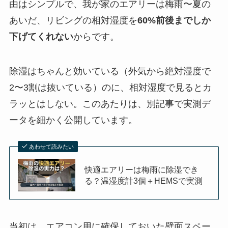
由はシンプルで、我が家のエアリーは梅雨〜夏の
あいだ、リビングの相対湿度を
60%前後までしか
下げてくれない
からです。
除湿はちゃんと効いている（外気から絶対湿度で
2〜3割は抜いている）のに、相対湿度で見るとカ
ラッとはしない。このあたりは、別記事で実測デ
ータを細かく公開しています。
あわせて読みたい
快適エアリーは梅雨に除湿でき
る？温湿度計3個＋HEMSで実測
当初は、エアコン用に確保しておいた壁面スペー