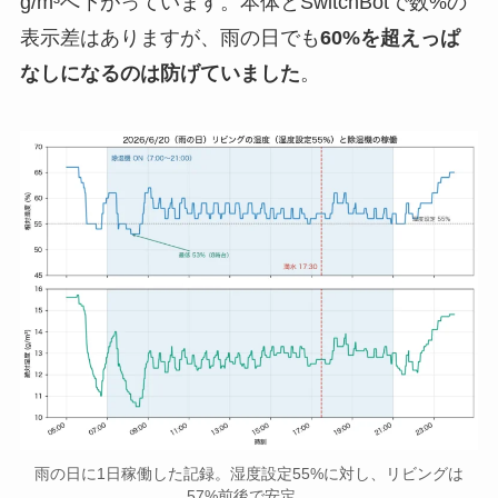
g/m³へ下がっています。本体とSwitchBotで数%の
表示差はありますが、雨の日でも
60%を超えっぱ
なしになるのは防げていました
。
雨の日に1日稼働した記録。湿度設定55%に対し、リビングは
57%前後で安定。