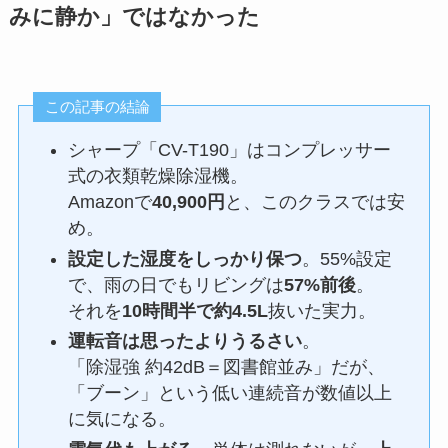
みに静か」ではなかった
この記事の結論
シャープ「CV-T190」はコンプレッサー
式の衣類乾燥除湿機。
Amazonで
40,900円
と、このクラスでは安
め。
設定した湿度をしっかり保つ
。55%設定
で、雨の日でもリビングは
57%前後
。
それを
10時間半で約4.5L
抜いた実力。
運転音は思ったよりうるさい
。
「除湿強 約42dB＝図書館並み」だが、
「ブーン」という低い連続音が数値以上
に気になる。