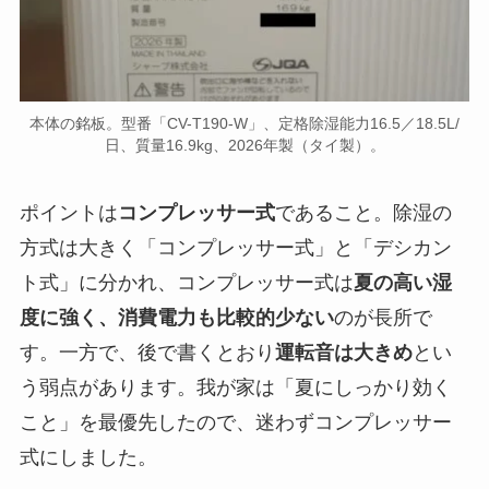
本体の銘板。型番「CV-T190-W」、定格除湿能力16.5／18.5L/
日、質量16.9kg、2026年製（タイ製）。
ポイントは
コンプレッサー式
であること。除湿の
方式は大きく「コンプレッサー式」と「デシカン
ト式」に分かれ、コンプレッサー式は
夏の高い湿
度に強く、消費電力も比較的少ない
のが長所で
す。一方で、後で書くとおり
運転音は大きめ
とい
う弱点があります。我が家は「夏にしっかり効く
こと」を最優先したので、迷わずコンプレッサー
式にしました。